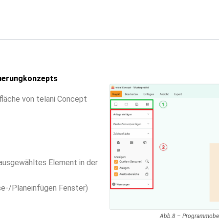
teuerungkonzepts
fläche von telani Concept
n ausgewähltes Element in der
e-/Planeinfügen Fenster)
Abb.8 – Programmoberf