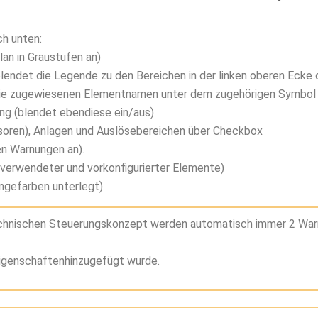
ch unten:
lan in Graustufen an)
endet die Legende zu den Bereichen in der linken oberen Ecke d
die zugewiesenen Elementnamen unter dem zugehörigen Symbol 
ng (blendet ebendiese ein/aus)
soren), Anlagen und Auslösebereichen über Checkbox
en Warnungen an).
 verwendeter und vorkonfigurierter Elemente)
ngefarben unterlegt)
echnischen Steuerungskonzept werden automatisch immer 2 Wa
eigenschaftenhinzugefügt wurde.