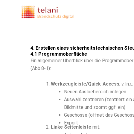
Zum
Inhalt
springen
4. Erstellen eines sicherheitstechnischen S
4.1 Programmoberfläche
Ein allgemeiner Überblick über die Programmober
(Abb.8-1):
Werkzeugleiste/Quick-Access
, v.l.n.r.:
Neuen Auslöebereich anlegen
Auswahl zentrieren (zentriert ei
Bildmitte und zoomt ggf. ein)
Geschosse (öffnet das Geschoss
Export
Linke Seitenleiste
mit: